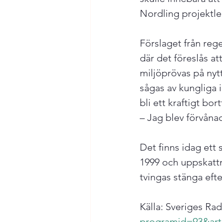
Nordling projektl
Förslaget från reg
där det föreslås at
miljöprövas på nyt
sågas av kungliga
bli ett kraftigt bo
– Jag blev förvånad
Det finns idag ett 
1999 och uppskattn
tvingas stänga efte
Källa: Sveriges Rad
programid=93&art