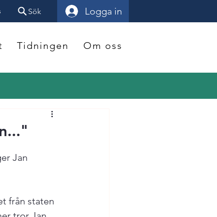
Logga in
s
Sök
t
Tidningen
Om oss
n..."
ger Jan 
t från staten 
er tror Jan 