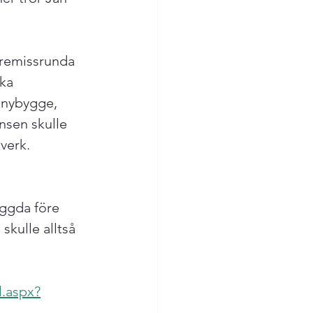
 remissrunda 
ka 
 nybygge, 
sen skulle 
verk.  
yggda före 
kulle alltså 
l.aspx?