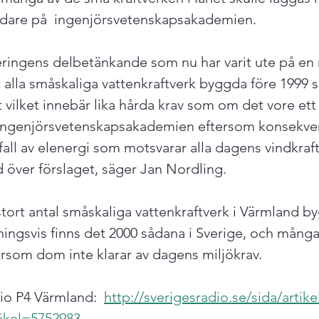
edare på  ingenjörsvetenskapsakademien.  
eringens delbetänkande som nu har varit ute på en
t alla småskaliga vattenkraftverk byggda före 1999 s
t vilket innebär lika hårda krav som om det vore ett
 ingenjörsvetenskapsakademien eftersom konsekven
rtfall av elenergi som motsvarar alla dagens vindkraft
 över förslaget, säger Jan Nordling.  
stort antal småskaliga vattenkraftverk i Värmland b
ingsvis finns det 2000 sådana i Sverige, och många s
rsom dom inte klarar av dagens miljökrav.     
io P4 Värmland:  
http://sverigesradio.se/sida/artike
ikel=5752983