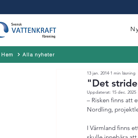
Ny
Hem
Alla nyheter
13 jan. 2014
1 min läsning
"Det stride
Uppdaterat:
15 dec. 2025
– Risken finns att 
Nordling, projekt
I Värmland finns et
skulle innebära att