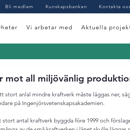
Bli medlem
Kunskapsbanken
Kontakta os
heter
Vi arbetar med
Aktuella projek
r mot all miljövänlig produktio
ett stort anlal mindre kraftverk måste läggas ner, sä
ledare på Ingenjörsvetenskapsakademien.  
t stort antal kraftverk byggda före 1999 och förslage
 många av de små kraftverken i länet skulle läggas n