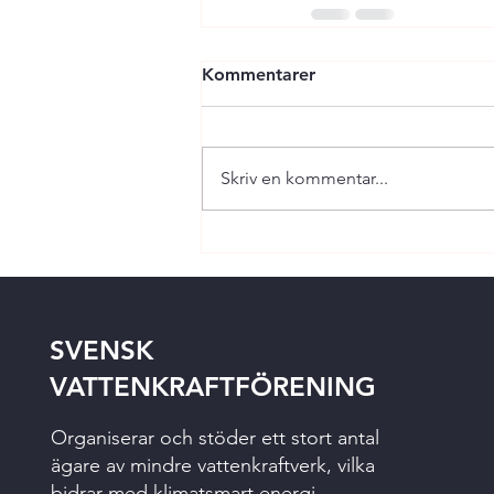
Kommentarer
Skriv en kommentar...
SVENSK
VATTENKRAFTFÖRENING
Organiserar och stöder ett stort antal
ägare av mindre vattenkraftverk, vilka
bidrar med klimatsmart energi,