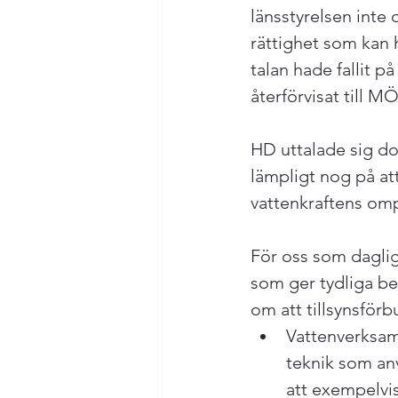
länsstyrelsen inte 
rättighet som kan h
talan hade fallit 
återförvisat till M
HD uttalade sig do
lämpligt nog på at
vattenkraftens omp
För oss som dagli
som ger tydliga be
om att tillsynsförb
Vattenverksam
teknik som anv
att exempelvis 