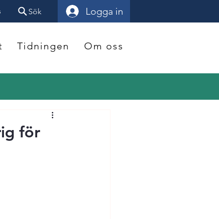
Logga in
s
Sök
t
Tidningen
Om oss
ig för