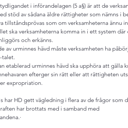
tydligandet i införandelagen (5 a§) är att de verks
ed stöd av sådana äldre rättigheter som nämns i 
va tillståndsprövas som om verksamheterna ännu in
ället ska verksamheterna komma in i ett system där 
nliggörs och erkänns.
e av urminnes hävd måste verksamheten ha påbörja
-talet.
an etablerad urminnes hävd ska upphöra att gälla k
innehavaren efterger sin rätt eller att rättigheten u
ler expropriation.
 har HD gett vägledning i flera av de frågor som d
kraften har brottats med i samband med 
dena.·       