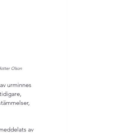
dotter Olson
 av urminnes 
idigare, 
stämmelser, 
meddelats av 