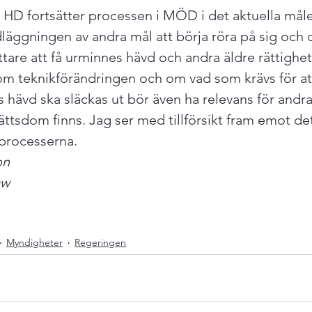
 HD fortsätter processen i MÖD i det aktuella målet
ggningen av andra mål att börja röra på sig och de
ttare att få urminnes hävd och andra äldre rättighet
m teknikförändringen och om vad som krävs för at
hävd ska släckas ut bör även ha relevans för andra 
ättsdom finns. Jag ser med tillförsikt fram emot det
processerna.
on 
aw
Myndigheter
Regeringen