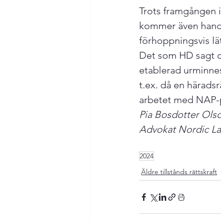
Trots framgången i
kommer även handlä
förhoppningsvis lä
Det som HD sagt o
etablerad urminnes 
t.ex. då en häradsr
arbetet med NAP-
Pia Bosdotter Ols
Advokat Nordic L
2024
Äldre tillstånds rättskraft