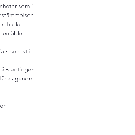
amheter som i 
bestämmelsen 
te hade 
den äldre 
ts senast i 
rävs antingen 
tsläcks genom 
en 