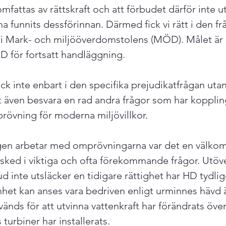
omfattas av rättskraft och att förbudet därför inte u
a funnits dessförinnan. Därmed fick vi rätt i den fr
på i Mark- och miljööverdomstolens (MÖD). Målet är 
ÖD för fortsatt handläggning.
ck inte enbart i den specifika prejudikatfrågan uta
t även besvara en rad andra frågor som har kopplin
rövning för moderna miljövillkor.
gen arbetar med omprövningarna var det en välk
sked i viktiga och ofta förekommande frågor. Utöv
ud inte utsläcker en tidigare rättighet har HD tydlig
het kan anses vara bedriven enligt urminnes hävd
änds för att utvinna vattenkraft har förändrats öve
turbiner har installerats.