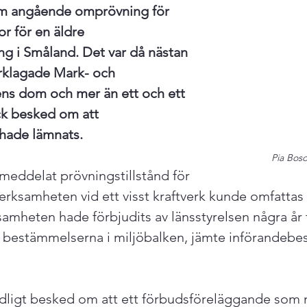
m angående omprövning för 
r för en äldre 
ng i Småland. Det var då nästan 
erklagade Mark- och 
ns dom och mer än ett och ett 
ick besked om att 
 hade lämnats.
Pia Bos
eddelat prövningstillstånd för 
erksamheten vid ett visst kraftverk kunde omfattas
samheten hade förbjudits av länsstyrelsen några år t
ya bestämmelserna i miljöbalken, jämte införandebe
dligt besked om att ett förbudsföreläggande som 