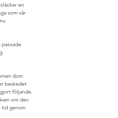
tsläcker en 
åga som vår 
nu 
n passade 
g 
ommen dom 
er beskedet 
gjort följande.
 även om den 
r tid genom 