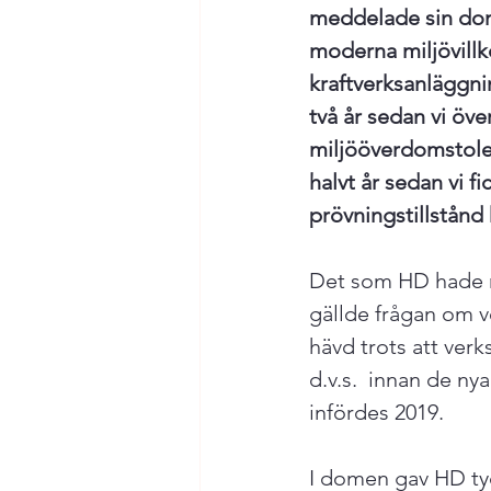
meddelade sin do
moderna miljövillko
kraftverksanläggni
två år sedan vi öv
miljööverdomstole
halvt år sedan vi f
prövningstillstånd
Det som HD hade m
gällde frågan om v
hävd trots att verk
d.v.s.  innan de n
infördes 2019.
I domen gav HD ty