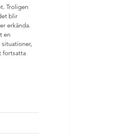
. Troligen 
t blir 
er erkända. 
t en 
situationer, 
 fortsatta 