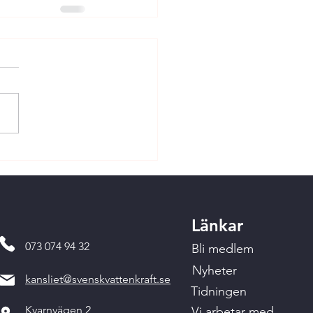
Länkar
073 074 94 32
Bli medlem
Nyheter
kansliet@svenskvattenkraft.se
Tidningen
Kvarnvägen 2
Vi arbetar med