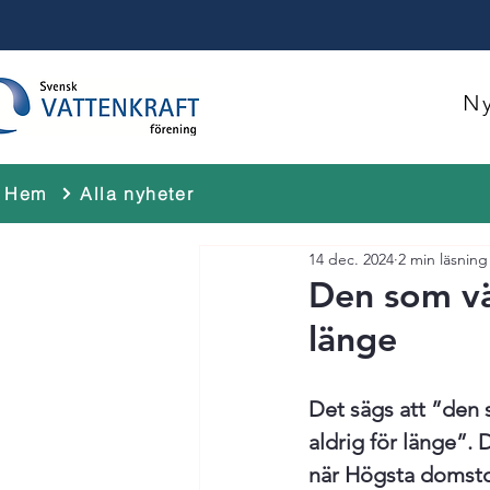
Ny
Hem
Alla nyheter
14 dec. 2024
2 min läsning
Den som vä
länge
Det sägs att ”den 
aldrig för länge”. 
när Högsta domsto