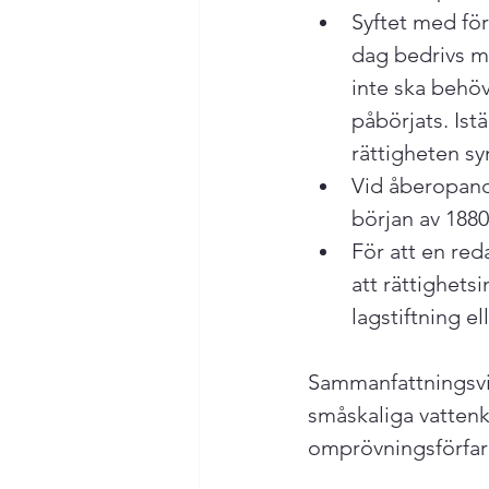
Syftet med för
dag bedrivs m
inte ska behö
påbörjats. Ist
rättigheten sy
Vid åberopand
början av 1880
För att en red
att rättighets
lagstiftning el
Sammanfattningsvis
småskaliga vatten
omprövningsförfaran