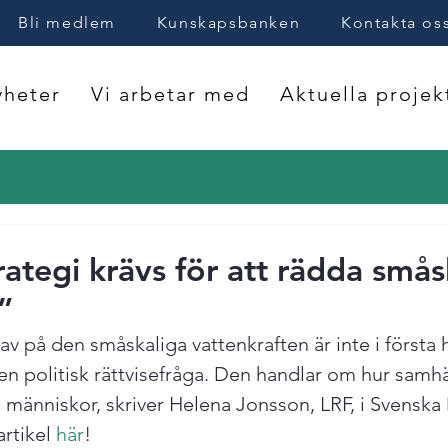
Bli medlem
Kunskapsbanken
Kontakta os
heter
Vi arbetar med
Aktuella projek
ategi krävs för att rädda smås
”
v på den småskaliga vattenkraften är inte i första 
 en politisk rättvisefråga. Den handlar om hur samhä
 människor, skriver Helena Jonsson, LRF, i Svenska
rtikel 
här
!