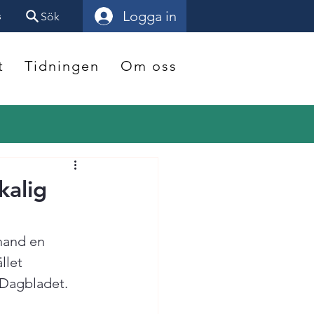
Logga in
s
Sök
t
Tidningen
Om oss
kalig
hand en 
llet 
 Dagbladet. 