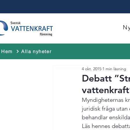
Ny
Hem
Alla nyheter
4 okt. 2015
1 min läsning
Debatt ”Str
vattenkraft
Myndigheternas kra
juridisk fråga utan
behandlar enskilda
Läs hennes debatta