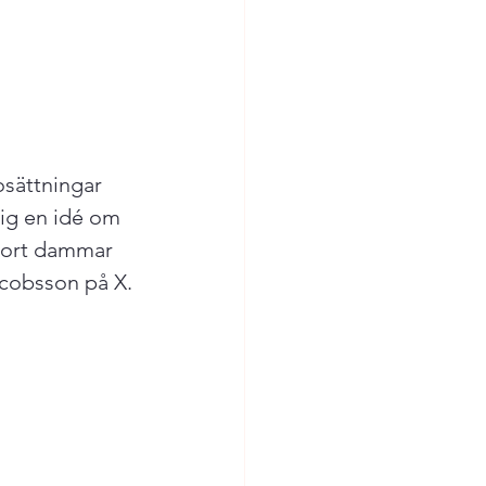
sättningar 
sig en idé om 
 bort dammar 
cobsson på X.
