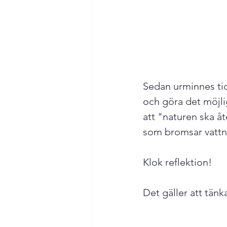
Sedan urminnes tid
och göra det möjlig
att "naturen ska åt
som bromsar vattne
Klok reflektion!

Det gäller att tän