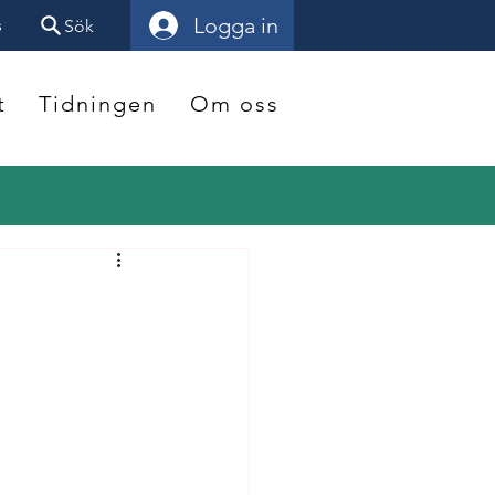
Logga in
s
Sök
t
Tidningen
Om oss