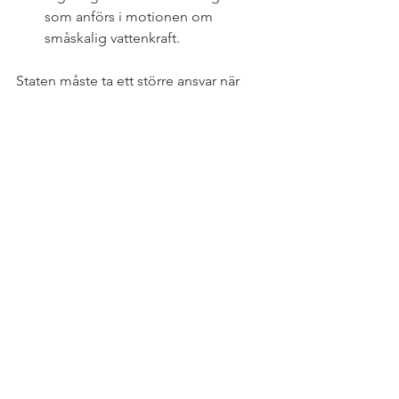
som anförs i motionen om 
småskalig vattenkraft.
Staten måste ta ett större ansvar när 
administrativa krav från 
myndighetsutövaren tvingar 
verksamheter med småskalig 
vattenkraft att avveckla sig själva på 
egen bekostnad.  Lagstiftningen borde 
istället för 
vattenverksamhetsutredningens förslag 
utformas så att miljöanpassningen av 
befintliga anläggningar underlättas så 
utveckling kan ske med långsiktigt 
goda ekonomiska förutsättningar för 
småskaliga verksamhetsutövare. Detta 
är även viktigt för anläggningar där det 
idag inte produceras vattenkraft.
