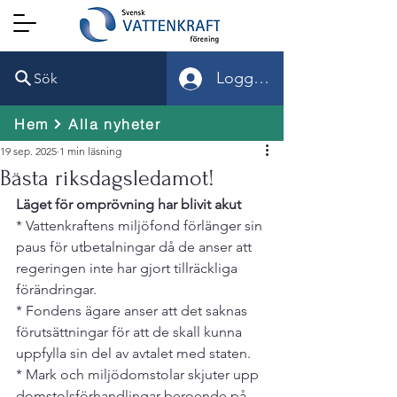
Logga in
Sök
Hem
Alla nyheter
19 sep. 2025
1 min läsning
Bästa riksdagsledamot!
Läget för omprövning har blivit akut
* Vattenkraftens miljöfond förlänger sin 
paus för utbetalningar då de anser att 
regeringen inte har gjort tillräckliga 
förändringar. 

* Fondens ägare anser att det saknas 
förutsättningar för att de skall kunna 
uppfylla sin del av avtalet med staten. 

* Mark och miljödomstolar skjuter upp 
domstolsförhandlingar beroende på 