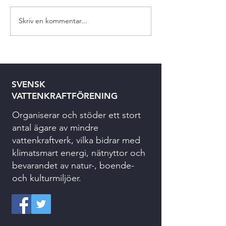
Skriv en kommentar...
SVENSK
VATTENKRAFTFÖRENING
Organiserar och stöder ett stort
antal ägare av mindre
vattenkraftverk, vilka bidrar med
klimatsmart energi, nätnyttor och
bevarandet av natur-, boende-
och kulturmiljöer.