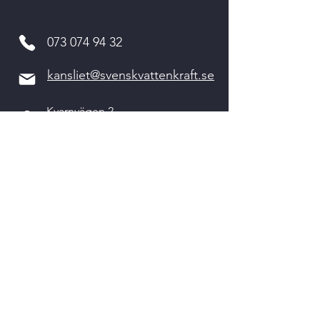
073 074 94 32
kansliet@svenskvattenkraft.se
Kvarnvägen 2
311 64 VESSIGEBRO
Kontakta oss