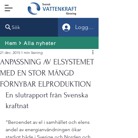
Logga in
Sök
Hem
Alla nyheter
21 dec. 2015
1 min läsning
ANPASSNING AV ELSYSTEMET
MED EN STOR MÄNGD
FÖRNYBAR ELPRODUKTION
En slutrapport från Svenska 
kraftnät
”Beroendet av el i samhället och elens 
andel av energianvänd­ningen ökar 
stadigt både i Sverige och Norden och 