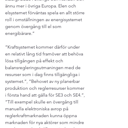
ännu mer i övriga Europa. Elen och 
elsystemet förväntas spela en allt större 
roll i omställningen av energisystemet 
genom över­gång till el som 
energibärare.”

”Kraftsystemet kommer därför under 
en relativt lång tid fram­över att behöva 
lösa tillgången på effekt och 
balansregle­ringsutmaningen med de 
resurser som i dag finns tillgängliga i 
systemet.”, ”Behovet av ny planerbar 
produk­tion och reglerresurser kommer 
i första hand att gälla för SE3 och SE4.”, 
”Till exempel skulle en övergång till 
manuella elektroniska avrop på 
reglerkraftmarknaden kunna öppna 
marknaden för nya aktörer som mindre 