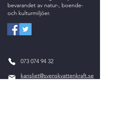
bevarandet av natur-, boende-
och kulturmiljöer.
073 074 94 32
kansliet@svenskvattenkraft.se
Kvarnvägen 2
311 64 VESSIGEBRO
Kontakta oss