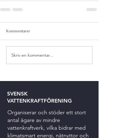
Kommentarer
Skriv en kommentar...
SVENSK
VATTENKRAFTFÖRENING
Organiserar och stöder ett stort
antal ägare av mindre
vattenkraftverk, vilka bidrar med
klimatsmart energi, nätnyttor och