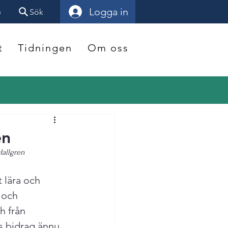
Logga in
s
Sök
t
Tidningen
Om oss
en
Hallgren
 lära och 
 och 
h från 
s bidrag ännu 