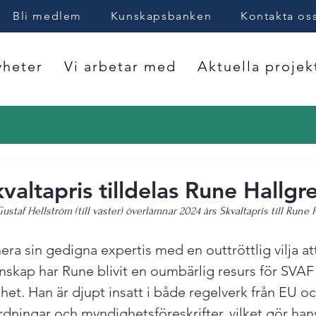
Bli medlem
Kunskapsbanken
Kontakta os
heter
Vi arbetar med
Aktuella projek
valtapris tilldelas Rune Hallgr
taf Hellström (till väster) överlämnar 2024 års Skvaltapris till Rune 
a sin gedigna expertis med en outtröttlig vilja att
nskap har Rune blivit en oumbärlig resurs för SVAF
et. Han är djupt insatt i både regelverk från EU oc
ordningar och myndighetsföreskrifter, vilket gör han