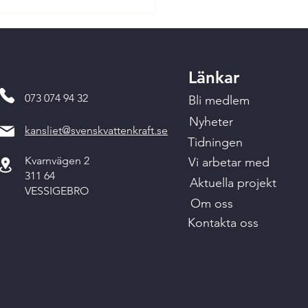
Länkar
073 074 94 32
Bli medlem
Nyheter
kansliet@svenskvattenkraft.se
Tidningen
Kvarnvägen 2
Vi arbetar med
311 64
Aktuella projekt
VESSIGEBRO
Om oss
Kontakta oss