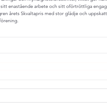
r sitt enastående arbete och sitt oförtröttliga eng
gren årets Skvaltapris med stor glädje och uppskatt
förening.