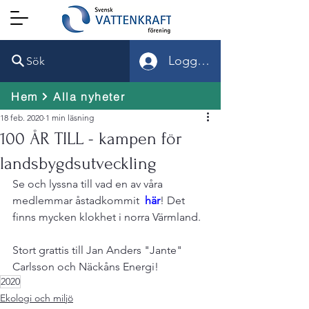
Logga in
Sök
Hem
Alla nyheter
18 feb. 2020
1 min läsning
100 ÅR TILL - kampen för
landsbygdsutveckling
Se och lyssna till vad en av våra 
medlemmar åstadkommit  
här
! Det 
finns mycken klokhet i norra Värmland.

Stort grattis till Jan Anders "Jante" 
Carlsson och Näckåns Energi!
2020
Ekologi och miljö