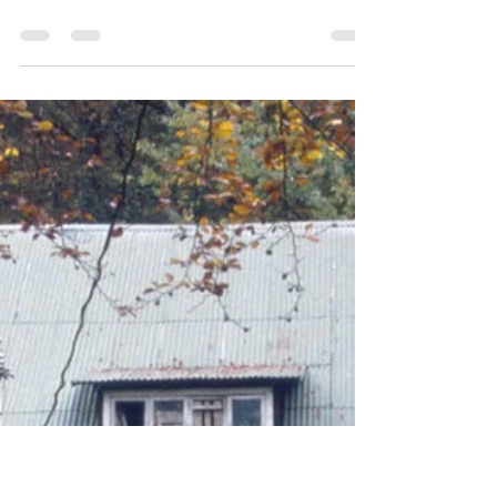
Att småskalig vattenkraft nu erkänns
som samhällsnyttig är ett steg framåt,
skriver Johan Hillström, ordförande i
Västsvensk vattenkraftförening. Men en
ny utmaning har seglat upp i form av
tolkningen av Natura 2000, och det
krävs en uttalad princip att befintlig
vattenkraft som huvudregel är förenlig
med Natura 2000-skydd, menar han. Läs
hans artikel här !