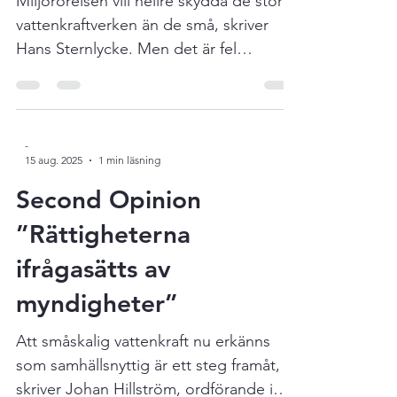
åtaganden i Tidöavtalet om att värna
små vattenkraftverk
elförsörjning, skydda små aktörer från
orimliga kostnader och beakta
Miljörörelsen vill hellre skydda de stora
kulturhistoriska värden, har regeringens
vattenkraftverken än de små, skriver
b
Hans Sternlycke. Men det är fel
prioritering, anser han – de små är
byggda med hänsyn till fisken och
naturen, och dessutom är de viktiga för
civilförsvaret. Läs hans artikel här !
-
15 aug. 2025
1 min läsning
Second Opinion
”Rättigheterna
ifrågasätts av
myndigheter”