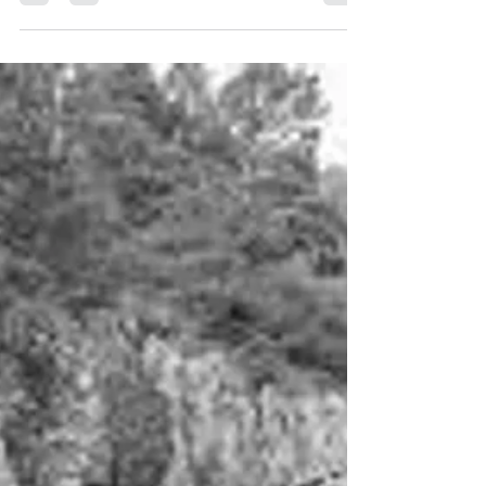
skjuter den i sank. Bara omprövning,
inga tillståndsprövningar.
Kostnadsbesparingar. En fond som
betalar. Bara nya villkor, inga utrivningar.
Även om det inte är KMV så handlar det
bara om nya villkor, inte om att
verksamheten ska upphöra. Ja, det var
ju då svårt att värja sig mot detta, så fint
som det framställdes. Men så här i
efterhand, hur gick det? Läs
tidningsurklip