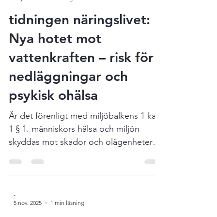
Edvinsson, ordförande Alsteråns
-
21 jan.
1 min läsning
Kraftverksförening, i en debattartikel
som du kan läsa här .
tidningen näringslivet:
Nya hotet mot
vattenkraften – risk för
nedläggningar och
psykisk ohälsa
Är det förenligt med miljöbalkens 1 kap.
1 § 1. människors hälsa och miljön
skyddas mot skador och olägenheter
oavsett om dessa orsakas av
föroreningar eller annan påverkan, att
myndigheterna driver enskilda
människor till ohälsa? Läs hur det går till
-