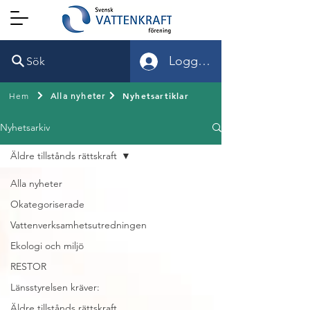
Logga in
Sök
Nyhetsartiklar
Hem
Alla nyheter
Nyhetsarkiv
Äldre tillstånds rättskraft
Alla nyheter
Okategoriserade
Vattenverksamhetsutredningen
Ekologi och miljö
RESTOR
Länsstyrelsen kräver:
Äldre tillstånds rättskraft