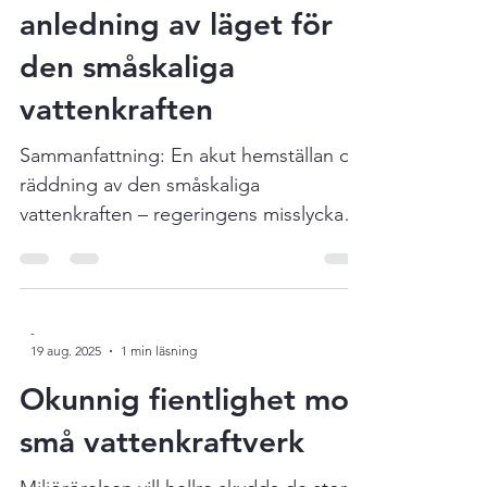
vattenverksamhet med hänvisning till
Öppet brev till
Natura 2000, trots att verksamheten
regeringen med
varit oförändrad under lång tid, skriver
anledning av läget för
han. Läs Johans artikel här !
den småskaliga
vattenkraften
Sammanfattning: En akut hemställan om
räddning av den småskaliga
vattenkraften – regeringens misslyckade
åtgärder och hotande konsekvenser .
Svensk Vattenkraftförening (SVAF) riktar
med detta öppna brev en allvarlig kritik
mot regeringens hantering av
-
19 aug. 2025
1 min läsning
omprövningarna av miljövillkor för den
småskaliga vattenkraften. Trots tydliga
Okunnig fientlighet mot