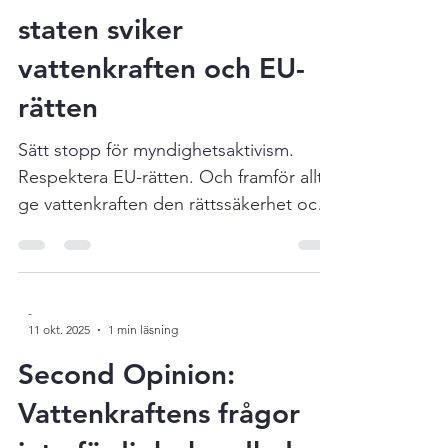
ordföranden i Svensk respektive
Land Lantbruk: När
Norrlands vattenkraftförening. Läs
staten sviker
vidare här !
vattenkraften och EU-
rätten
Sätt stopp för myndighetsaktivism.
Respektera EU-rätten. Och framför allt –
ge vattenkraften den rättssäkerhet och
långsiktighet som utlovats. Det skriver
Gunder Holm, Smålands
Vattenkraftsförening. Läs Gunders
debattartikel här !
-
11 okt. 2025
1 min läsning
Second Opinion: