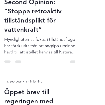
-
23 sep. 2025
1 min läsning
Second Opinion:
”Stoppa retroaktiv
tillståndsplikt för
vattenkraft”
Myndigheternas fokus i tillståndsfrågor
har förskjutits från att angripa urminnes
hävd till att istället hänvisa till Natura
2000-regler. Det skriver Johan Hillström,
ordförande för Västsvensk
Vattenkraftförening. Ett tydligt exempel
är Knobesholms vattenkraftverk där
-
17 sep. 2025
1 min läsning
länsstyrelsen ifrågasatt en befintlig