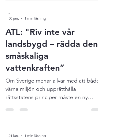
regeringen inte har kontroll över
processen, skriver han. ”Det är dags att
agera innan ännu fler
verksamhetsutövare tvingas betala
-
30 jan.
1 min läsning
priset för regeringens
handlingsförlamning.” Läs hans artikel
ATL: "Riv inte vår
här !
landsbygd – rädda den
småskaliga
vattenkraften”
Om Sverige menar allvar med att både
värna miljön och upprätthålla
rättsstatens principer måste en ny
politik tas fram som värnar den
småskaliga vattenkraften på
landsbygden, skriver Magnus