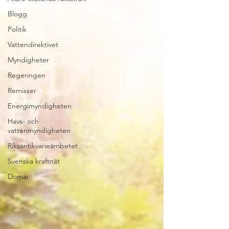
Blogg
Politik
Vattendirektivet
Myndigheter
Regeringen
Remisser
Energimyndigheten
Havs- och
vattenmyndigheten
Riksantikvarieämbetet
Svenska kraftnät
Domar