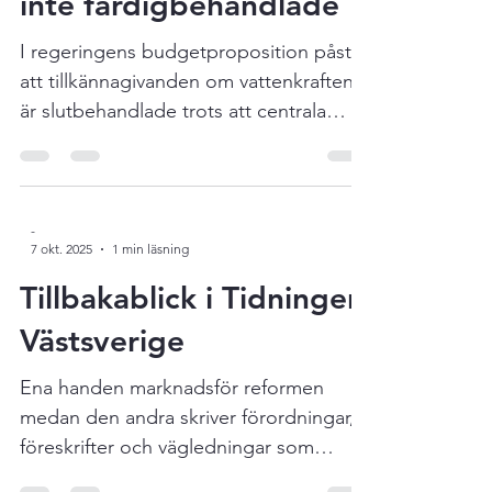
Vattenkraftens frågor
inte färdigbehandlade
I regeringens budgetproposition påstås
att tillkännagivanden om vattenkraften
är slutbehandlade trots att centrala
delar är pausade eller olösta, skriver
Johan Hillström, ordförande för
Västsvensk vattenkraftförening. Läs hans
debattartikel här !
-
7 okt. 2025
1 min läsning
Tillbakablick i Tidningen
Västsverige
Ena handen marknadsför reformen
medan den andra skriver förordningar,
föreskrifter och vägledningar som