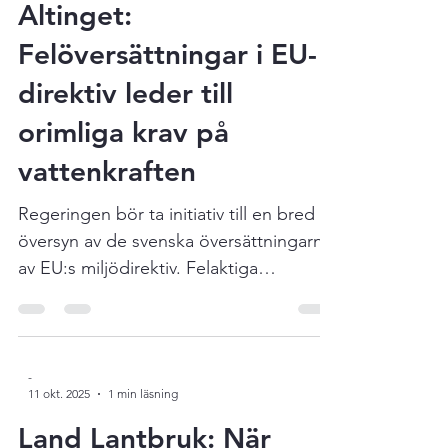
5 nov. 2025
1 min läsning
här !
Altinget:
Felöversättningar i EU-
direktiv leder till
orimliga krav på
vattenkraften
Regeringen bör ta initiativ till en bred
översyn av de svenska översättningarna
av EU:s miljödirektiv. Felaktiga
översättningar inom vattenförvaltningen
leder i dag till orimliga krav på
småskaliga kraftverk och hotar
rättssäkerheten. Det skriver Gustaf
-
11 okt. 2025
1 min läsning
Hellström och Magnus Olofsson,