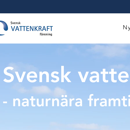
Ny
Svensk vatt
- naturnära framt