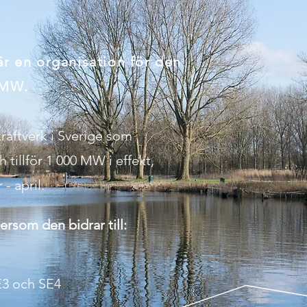
är en organisation för den
 MW.
raftverk i Sverige som
tillför 1 000 MW i effekt,
- april.
ersom den bidrar till:
SE3 och SE4