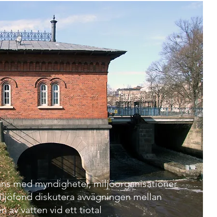
mans med myndigheter, miljöorganisationer
iljöfond diskutera avvägningen mellan
n av vatten vid ett tiotal