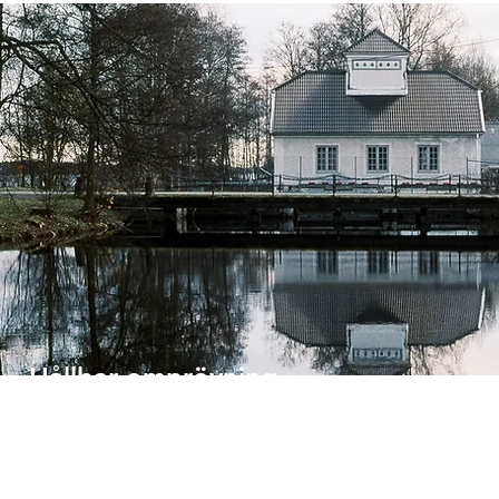
Hållbar omprövning
Vi ger råd om hur du kan få rimliga miljövillkor t
myndigheterna vantolkar både EU:s vattendirek
lagar, förordningar och andra regelverk.