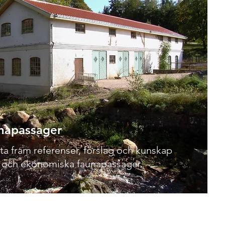
unapassager
t ta fram referenser, förslag och kunskap
och ekonomiska faunapassager.​​