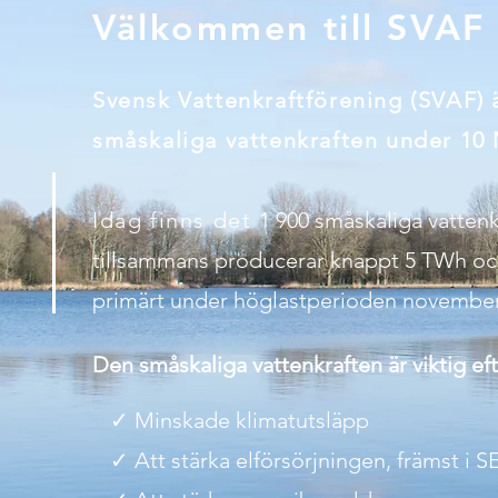
Välkommen till SVAF
Svensk Vattenkraftförening (SVAF) 
småskaliga vattenkraften under 10
Idag finns det
1 900 småskaliga vattenk
tillsammans producerar knappt 5 TWh och 
primärt under höglastperioden november 
Den småskaliga vattenkraften är viktig eft
✓​
Minskade klimatutsläpp
✓​ Att stärka elförsörjningen, främst i 