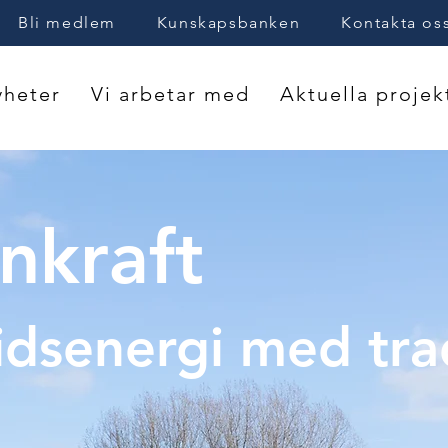
Bli medlem
Kunskapsbanken
Kontakta os
heter
Vi arbetar med
Aktuella projek
enkraft
idsenergi med tra