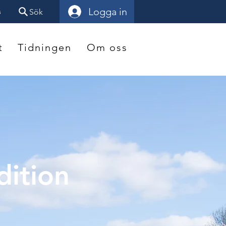
Logga in
s
Sök
t
Tidningen
Om oss
dition