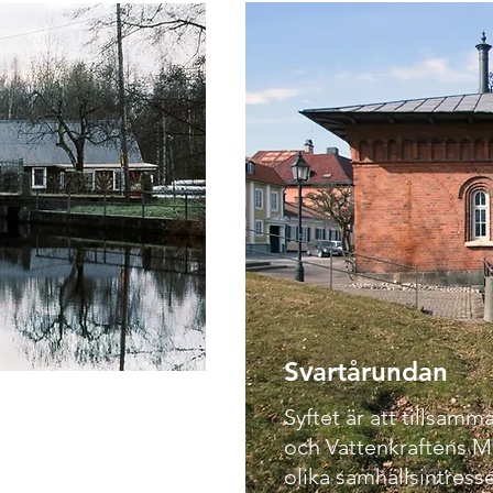
Svartårundan​​
Syftet är att tillsam
rots att
och Vattenkraftens M
tiv och svenska
olika samhällsintresse