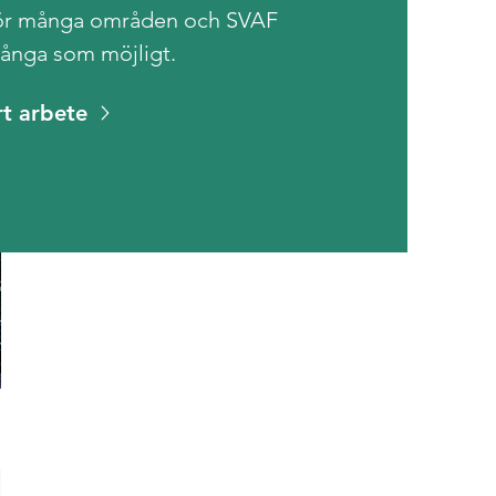
rör många områden och SVAF
många som möjligt.
rt arbete