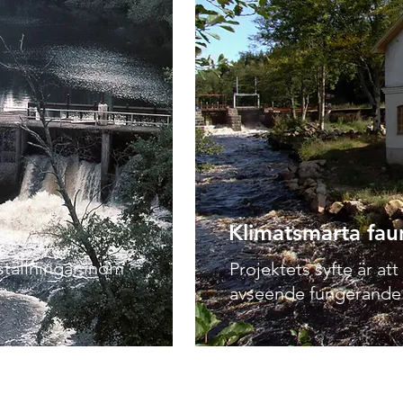
Klimatsmarta fa
tällningar inom
Projektets syfte är at
avseende fungerande 