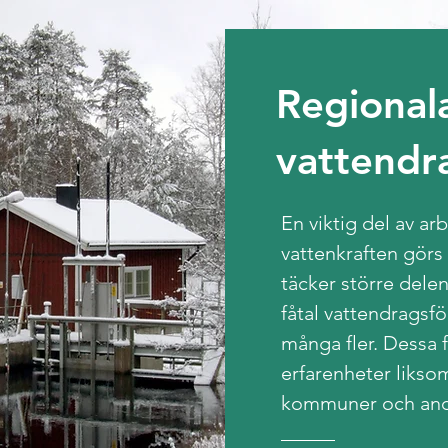
Regional
vattendr
En viktig del av ar
vattenkraften görs
täcker större delen
fåtal vattendragsfö
många fler. Dessa f
erfarenheter likso
kommuner och and