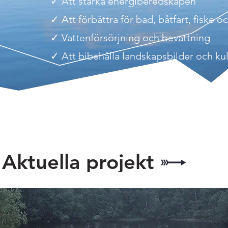
✓​
Att stärka energiberedskapen
✓​
Att förbättra
för bad, båtfart, fiske 
✓​
Vattenförsörjning och bevattning
✓​ A
tt bibehålla landskapsbilder och ku
Aktuella projekt