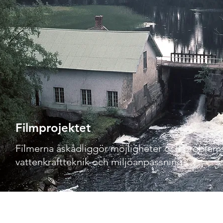
Filmprojektet
Filmerna åskådliggör möjligheter och problems
vattenkraftteknik och miljöanpassning.​