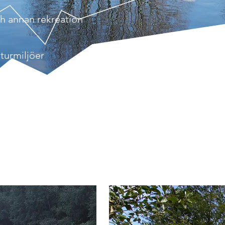
och annan rekreation
lturmiljöer